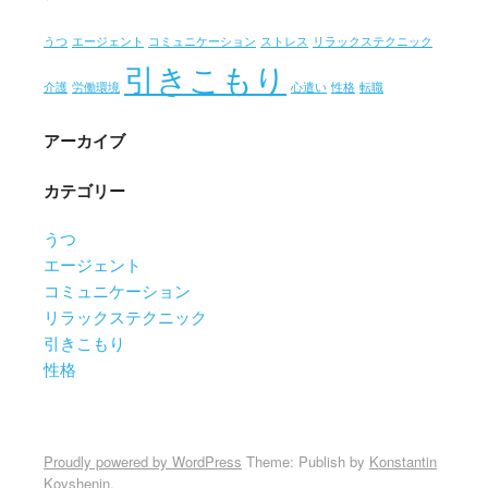
うつ
エージェント
コミュニケーション
ストレス
リラックステクニック
引きこもり
介護
労働環境
心遣い
性格
転職
アーカイブ
カテゴリー
うつ
エージェント
コミュニケーション
リラックステクニック
引きこもり
性格
Proudly powered by WordPress
Theme: Publish by
Konstantin
Kovshenin
.