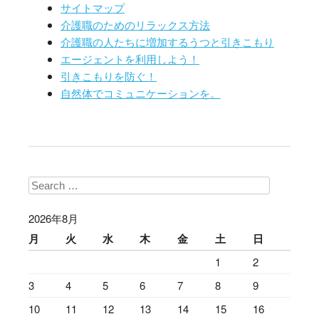
サイトマップ
介護職のためのリラックス方法
介護職の人たちに増加するうつと引きこもり
エージェントを利用しよう！
引きこもりを防ぐ！
自然体でコミュニケーションを。
Search
2026年8月
月
火
水
木
金
土
日
1
2
3
4
5
6
7
8
9
10
11
12
13
14
15
16